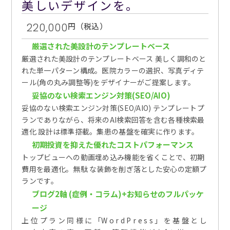
美しいデザインを。
220,000
円（税込）
厳選された美設計のテンプレートベース
厳選された美設計のテンプレートベース 美しく調和のと
れた単一パターン構成。医院カラーの選択、写真ディテ
ール(角の丸み調整等)をデザイナーがご提案します。
妥協のない検索エンジン対策(SEO/AIO)
妥協のない検索エンジン対策(SEO/AIO) テンプレートプ
ランでありながら、将来のAI検索回答を含む各種検索最
適化 設計は標準搭載。集患の基盤を確実に作ります。
初期投資を抑えた優れたコストパフォーマンス
トップビューへの動画埋め込み機能を省くことで、初期
費用を最適化。無駄 な装飾を削ぎ落とした安心の定額プ
ランです。
ブログ2軸 (症例・コラム)+お知らせのフルパッケ
ージ
上 位 プ ラ ン 同 様 に 「W o r d P r e s s 」 を 基 盤 と し 