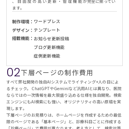
、 自 由 度 の 高 い 更 新 ・ 管 理 機 能 が完全に揃ってい
ます。
ワードプレス
制作環境：
テンプレート
デザイン：
搭載機能：
お知らせ更新投稿
ブログ更新機能
症例更新機能
02
下層ページの制作費用
すべて弊社開発の独自AIシステムでライティング+人の目によ
るチェック。 ChatGPTやGeminiなど汎用AIとは異なり、医院
ならではの一次情報を最大限盛り込める仕様を独自開発。検索
エンジンにもAI検索にも強い、オリジナリティの高い原稿を実
現します。 
下層ぺージのお見積りは、ホームページを作成するための最低
限のページである「基本ページ」と、診療科目ごとに作成する
「診療ページ」で費用が異なります。考え方として、検索対策