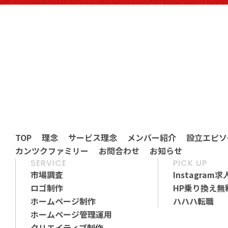
TOP
理念
サービス理念
メンバー紹介
設立エピソ
カンツクファミリー
お問合わせ
お知らせ
TOP
理念
サービス理念
メンバー紹介
設立エピソ
SERVICE
PICK UP
カンツクファミリー
お問合わせ
お知らせ
市場調査
Instagram求
ロゴ制作
HP乗り換え無
ホームページ制作
ハハハ転職
ホームページ管理運用
クリエイティブ制作