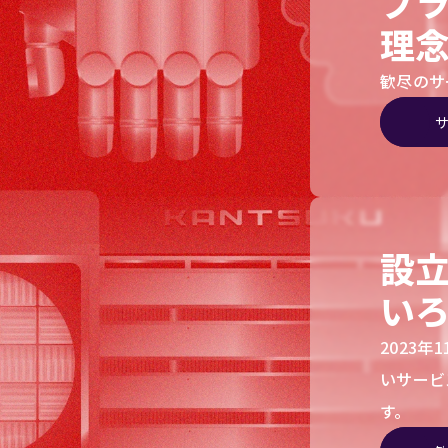
ブ
理
歓尽のサ
設
い
2023
いサービ
す。