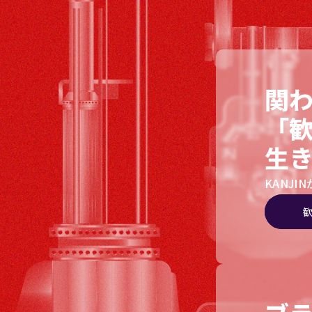
関
「
生
KANJ