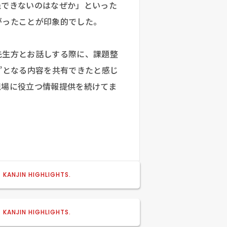
患できないのはなぜか」といった
がったことが印象的でした。
先生方とお話しする際に、課題整
”となる内容を共有できたと感じ
現場に役立つ情報提供を続けてま
2026/07/31
KANJIN HIGHLIGHTS.
オフィス移転のお知らせ
2026/06/22
KANJIN HIGHLIGHTS.
歯科未来フェス2026へ協賛・登壇