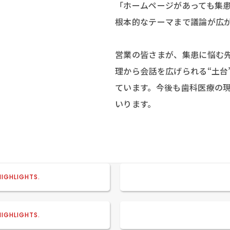
「ホームページがあっても集
根本的なテーマまで議論が広
営業の皆さまが、集患に悩む
理から会話を広げられる“土台
ています。今後も歯科医療の
いります。
6/08/05
H POP UP TOKYO 
HIGHLIGHTS.
」に130名を超える皆様にご
6/07/01
ただきました
ディカル新大阪ショールーム
HIGHLIGHTS.
催された経営セミナーに登