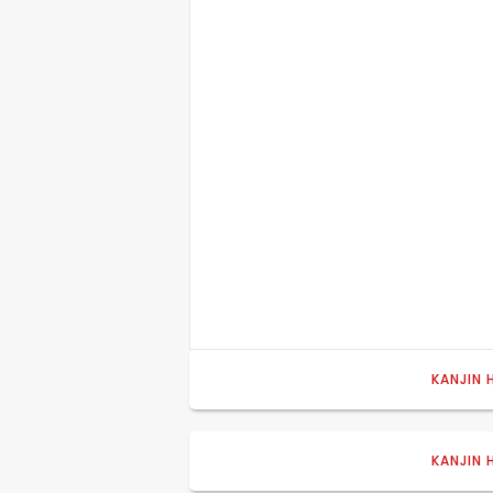
202
初開催「D
KANJIN 
2026
202
来場い
Ciメ
KANJIN 
にて開