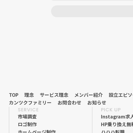
壇
TOP
理念
サービス理念
メンバー紹介
設立エピソ
カンツクファミリー
お問合わせ
お知らせ
TOP
理念
サービス理念
メンバー紹介
設立エピソ
SERVICE
PICK UP
カンツクファミリー
お問合わせ
お知らせ
市場調査
Instagram求
ロゴ制作
HP乗り換え無
ホームページ制作
ハハハ転職