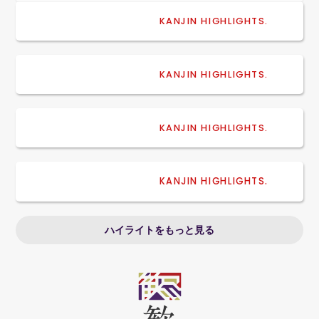
初開催「DH POP UP 
KANJIN HIGHLIGHTS.
TOKYO 2026」に130名
を超える皆様にご来場い
ただきました
2026/07/31
KANJIN HIGHLIGHTS.
オフィス移転のお知らせ
2026/07/01
Ciメディカル新大阪ショ
KANJIN HIGHLIGHTS.
ールームにて開催された
経営セミナーに登壇
2026/06/22
KANJIN HIGHLIGHTS.
歯科未来フェス2026へ協
賛・登壇いたしました
ハイライトをもっと見る