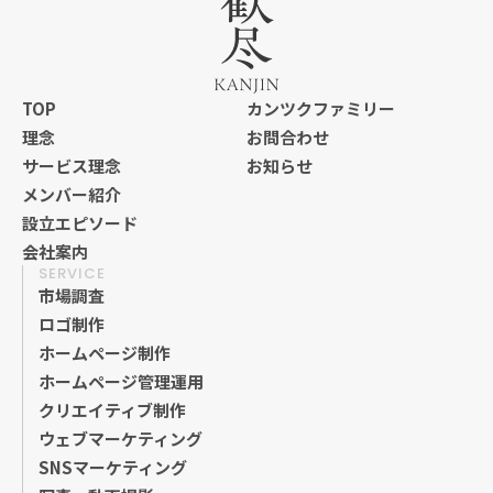
TOP
カンツクファミリー
理念
お問合わせ
TOP
カンツクファミリー
サービス理念
お知らせ
理念
お問合わせ
メンバー紹介
サービス理念
お知らせ
設立エピソード
メンバー紹介
会社案内
設立エピソード
SERVICE
会社案内
市場調査
ロゴ制作
ホームページ制作
ホームページ管理運用
クリエイティブ制作
ウェブマーケティング
SNSマーケティング